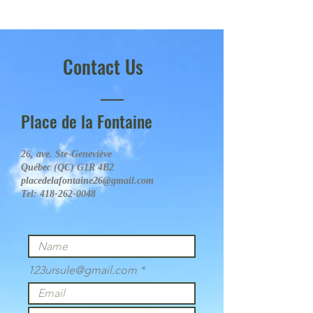
418-262-5515
Contact Us
Place de la Fontaine
26, ave. Ste-Geneviève
Québec (QC) G1R 4B2
placedelafontaine26@gmail.com
Tel:
418-262-0048
123ursule@gmail.com