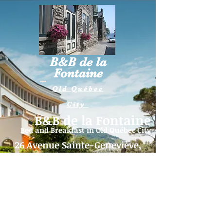
B&B de la
Fontaine
Old Québec
City
B&B de la Fontaine
Bed and Breakfast in
Old Québec City
26 Avenue Sainte-Geneviève,
Québec (QC) G1R 4B2
Telephone:
418-262-5515
|
Email:
fontaine26@videotron.ca